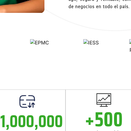
de negocios en todo el país.
+
500
+
1,000,000