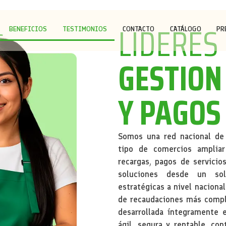
LIDERES
BENEFICIOS
TESTIMONIOS
CONTACTO
CATÁLOGO
PR
S
GESTION
Y PAGOS
Somos una red nacional de
tipo de comercios ampliar
recargas, pagos de servicio
soluciones desde un so
estratégicas a nivel naciona
de recaudaciones más compl
desarrollada íntegramente 
ágil, segura y rentable, co